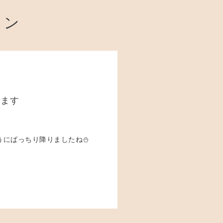
ョン
います
うにばっちり降りましたね⛄