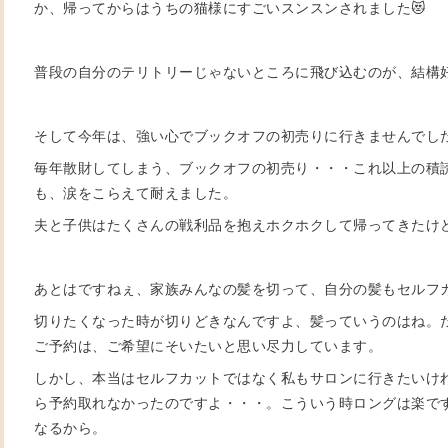
か、帰ってからはうちの猫様にすごいスンスンされました😻
普段の自分のテリトリーじゃないところに飛び込むのが、結構
そして今年は、強い心でブックオフの初売りに行きませんでし
毎年散財してしまう、ブックオフの初売り・・・これ以上の積
も、涙をこらえて耐えました。
夫と子供はたくさんの戦利品を抱えホクホクして帰ってきたけ
あとはですねぇ、家族みんなの髪を切って、自分の髪もセルフ
切りたくなった時が切りどきなんですよ、髪っていうのはね。
ご予約は、ご希望にそいたいと思い尽力しています。
しかし、本当はセルフカットではなく私もサロンに行きたいけ
ら予約取れなかったのですよ・・・。こういう時ロングは楽で
なるから。